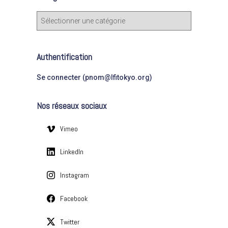
c
C
h
a
e
t
r
é
Authentification
g
:
o
Se connecter (pnom@lfitokyo.org)
r
i
Nos réseaux sociaux
e
s
Vimeo
LinkedIn
Instagram
Facebook
Twitter