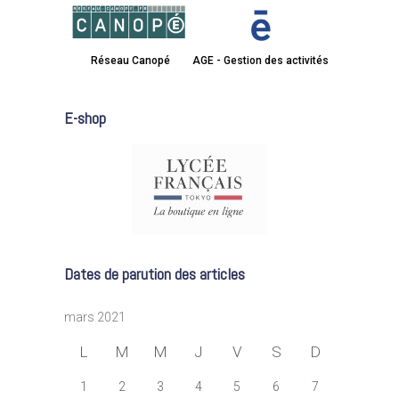
Réseau Canopé
AGE - Gestion des activités
E-shop
Dates de parution des articles
mars 2021
L
M
M
J
V
S
D
1
2
3
4
5
6
7