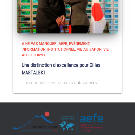
A NE PAS MANQUER
AEFE
EVÉNEMENT
INFORMATION
INSTITUTIONNEL
VIE AU JAPON
VIE
AU LFI TOKYO
Une distinction d’excellence pour Gilles
MASTALSKI
This content is restricted to subscribers