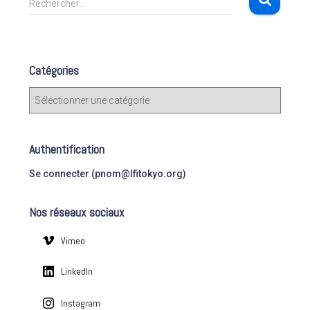
Rechercher…
e
c
h
e
Catégories
r
c
C
h
a
e
t
r
é
Authentification
g
:
o
Se connecter (pnom@lfitokyo.org)
r
i
Nos réseaux sociaux
e
s
Vimeo
LinkedIn
Instagram