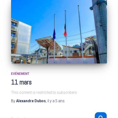
EVÉNEMENT
11 mars
This content is restricted to subscribers
By
Alexandre Dubos
,
il y a
5 ans
R