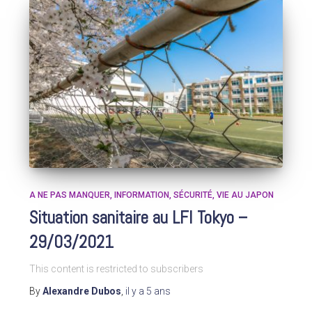
A NE PAS MANQUER
INFORMATION
SÉCURITÉ
VIE AU JAPON
Situation sanitaire au LFI Tokyo –
29/03/2021
This content is restricted to subscribers
By
Alexandre Dubos
,
il y a
5 ans