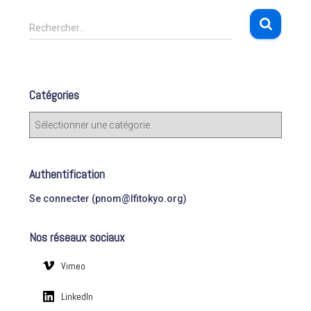
R
Rechercher…
e
c
h
e
Catégories
r
c
C
h
a
e
t
r
é
Authentification
g
:
o
Se connecter (pnom@lfitokyo.org)
r
i
Nos réseaux sociaux
e
s
Vimeo
LinkedIn