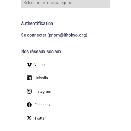
C
h
a
e
t
r
é
Authentification
g
:
o
Se connecter (pnom@lfitokyo.org)
r
i
Nos réseaux sociaux
e
s
Vimeo
LinkedIn
Instagram
Facebook
Twitter