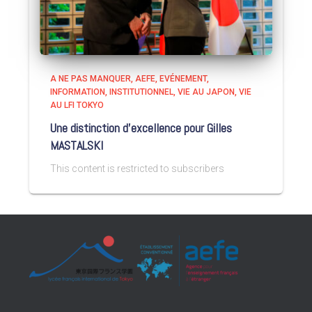
A NE PAS MANQUER
AEFE
EVÉNEMENT
INFORMATION
INSTITUTIONNEL
VIE AU JAPON
VIE
AU LFI TOKYO
Une distinction d’excellence pour Gilles
MASTALSKI
This content is restricted to subscribers