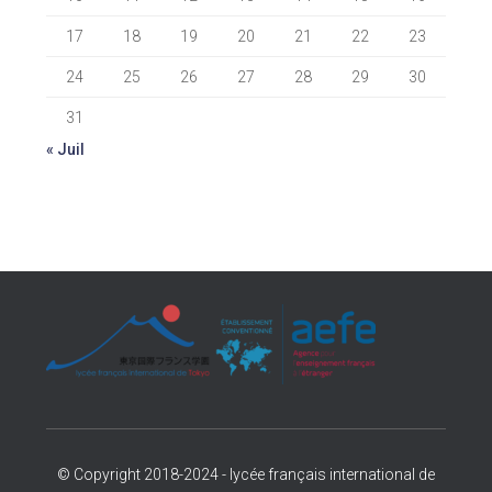
17
18
19
20
21
22
23
24
25
26
27
28
29
30
31
« Juil
© Copyright 2018-2024 - lycée français international de