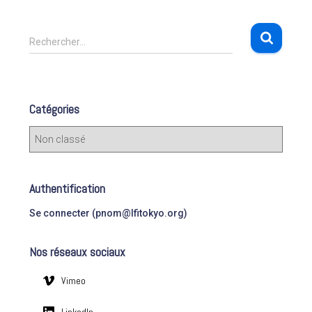
R
Rechercher…
e
c
h
e
Catégories
r
c
C
h
a
e
t
r
é
Authentification
g
:
o
Se connecter (pnom@lfitokyo.org)
r
i
Nos réseaux sociaux
e
s
Vimeo
LinkedIn