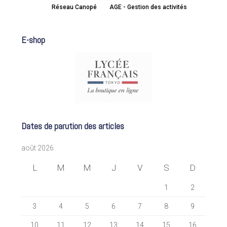
Réseau Canopé
AGE - Gestion des activités
E-shop
Dates de parution des articles
août 2026
L
M
M
J
V
S
D
1
2
3
4
5
6
7
8
9
10
11
12
13
14
15
16