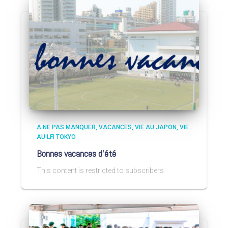
A NE PAS MANQUER
VACANCES
VIE AU JAPON
VIE
AU LFI TOKYO
Bonnes vacances d’été
This content is restricted to subscribers