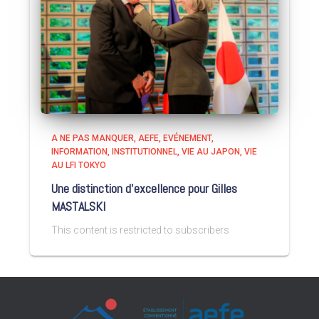
A NE PAS MANQUER
AEFE
EVÉNEMENT
INFORMATION
INSTITUTIONNEL
VIE AU JAPON
VIE
AU LFI TOKYO
Une distinction d’excellence pour Gilles
MASTALSKI
This content is restricted to subscribers