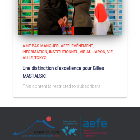
A NE PAS MANQUER
AEFE
EVÉNEMENT
INFORMATION
INSTITUTIONNEL
VIE AU JAPON
VIE
AU LFI TOKYO
Une distinction d’excellence pour Gilles
MASTALSKI
This content is restricted to subscribers