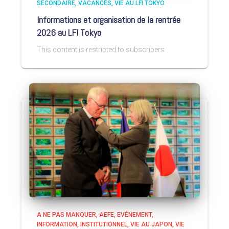
SECONDAIRE
VACANCES
VIE AU LFI TOKYO
Informations et organisation de la rentrée
2026 au LFI Tokyo
This content is restricted to subscribers
A NE PAS MANQUER
AEFE
EVÉNEMENT
INFORMATION
INSTITUTIONNEL
VIE AU JAPON
VIE