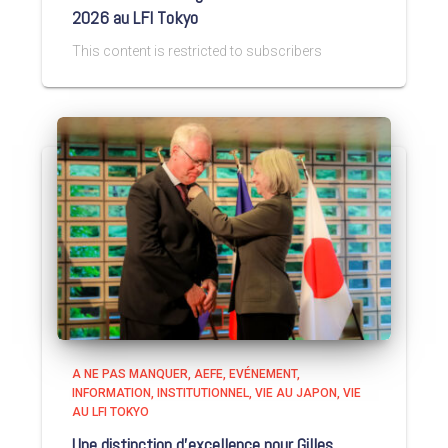
2026 au LFI Tokyo
This content is restricted to subscribers
A NE PAS MANQUER
AEFE
EVÉNEMENT
INFORMATION
INSTITUTIONNEL
VIE AU JAPON
VIE
AU LFI TOKYO
Une distinction d’excellence pour Gilles