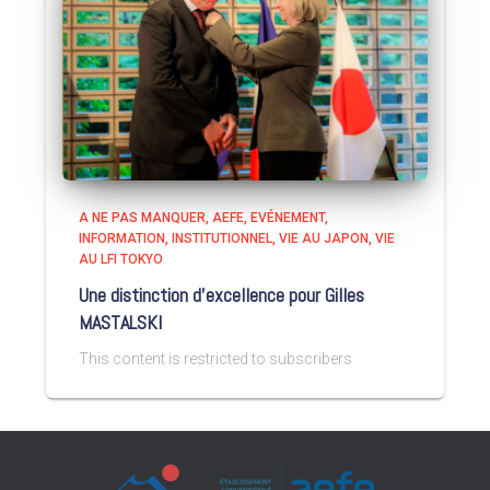
A NE PAS MANQUER
AEFE
EVÉNEMENT
INFORMATION
INSTITUTIONNEL
VIE AU JAPON
VIE
AU LFI TOKYO
Une distinction d’excellence pour Gilles
MASTALSKI
This content is restricted to subscribers