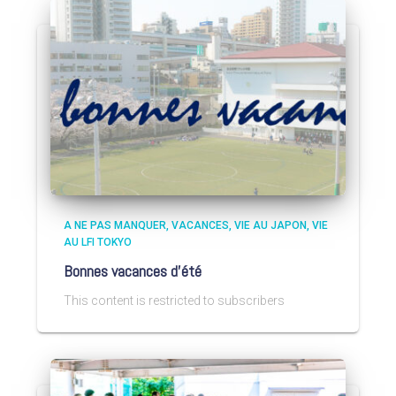
A NE PAS MANQUER
VACANCES
VIE AU JAPON
VIE
AU LFI TOKYO
Bonnes vacances d’été
This content is restricted to subscribers