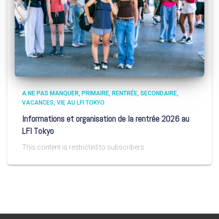
A NE PAS MANQUER
PRIMAIRE
RENTRÉE
SECONDAIRE
VACANCES
VIE AU LFI TOKYO
Informations et organisation de la rentrée 2026 au
LFI Tokyo
This content is restricted to subscribers