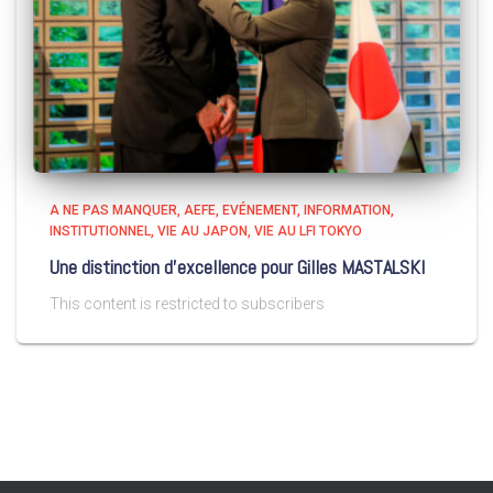
A NE PAS MANQUER
AEFE
EVÉNEMENT
INFORMATION
INSTITUTIONNEL
VIE AU JAPON
VIE AU LFI TOKYO
Une distinction d’excellence pour Gilles MASTALSKI
This content is restricted to subscribers