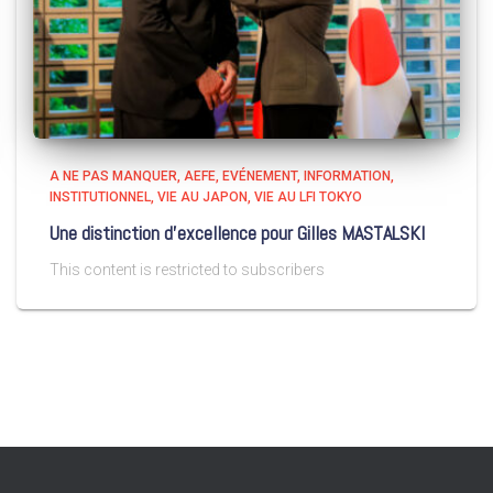
A NE PAS MANQUER
AEFE
EVÉNEMENT
INFORMATION
INSTITUTIONNEL
VIE AU JAPON
VIE AU LFI TOKYO
Une distinction d’excellence pour Gilles MASTALSKI
This content is restricted to subscribers