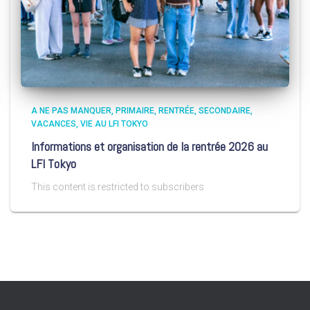
A NE PAS MANQUER
PRIMAIRE
RENTRÉE
SECONDAIRE
VACANCES
VIE AU LFI TOKYO
Informations et organisation de la rentrée 2026 au
LFI Tokyo
This content is restricted to subscribers