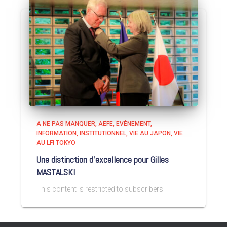
A NE PAS MANQUER
AEFE
EVÉNEMENT
INFORMATION
INSTITUTIONNEL
VIE AU JAPON
VIE
AU LFI TOKYO
Une distinction d’excellence pour Gilles
MASTALSKI
This content is restricted to subscribers