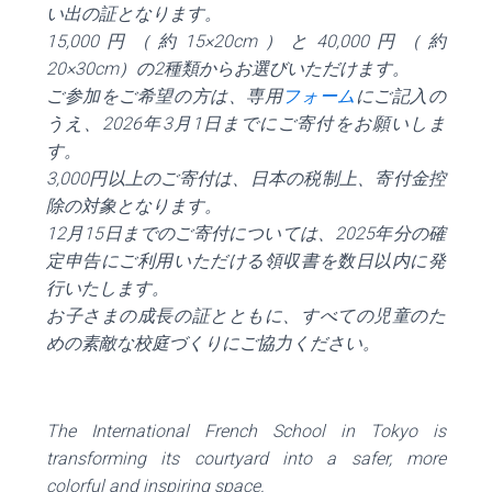
い出の証となります。
15,000
円（約
15×20cm
）と
40,000
円（約
20×30cm
）の
2
種類からお選びいただけます。
ご参加をご希望の方は、専用
フォーム
にご記入の
うえ、
2026
年
3
月
1
日までにご寄付をお願いしま
す。
3,000
円以上のご寄付は、日本の税制上、寄付金控
除の対象となります。
12
月
15
日までのご寄付については、
2025
年分の確
定申告にご利用いただける領収書を数日以内に発
行いたします。
お子さまの成長の証とともに、すべての児童のた
めの素敵な校庭づくりにご協力ください。
The International French School in Tokyo is
transforming its courtyard into a safer, more
colorful and inspiring space.