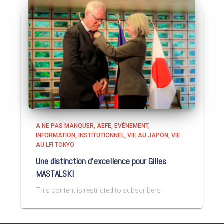
A NE PAS MANQUER
AEFE
EVÉNEMENT
INFORMATION
INSTITUTIONNEL
VIE AU JAPON
VIE
AU LFI TOKYO
Une distinction d’excellence pour Gilles
MASTALSKI
This content is restricted to subscribers