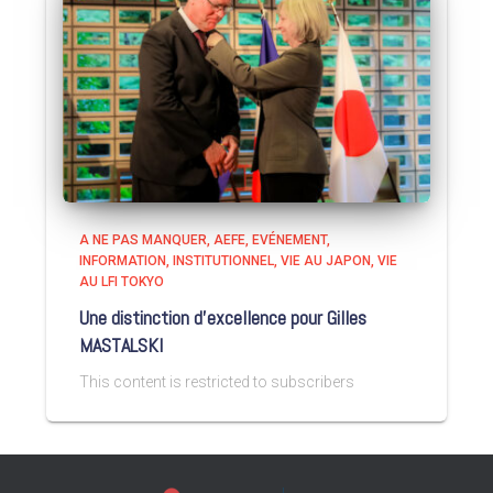
A NE PAS MANQUER
AEFE
EVÉNEMENT
INFORMATION
INSTITUTIONNEL
VIE AU JAPON
VIE
AU LFI TOKYO
Une distinction d’excellence pour Gilles
MASTALSKI
This content is restricted to subscribers