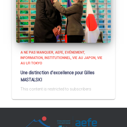
A NE PAS MANQUER
AEFE
EVÉNEMENT
INFORMATION
INSTITUTIONNEL
VIE AU JAPON
VIE
AU LFI TOKYO
Une distinction d’excellence pour Gilles
MASTALSKI
This content is restricted to subscribers