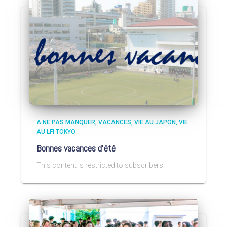
A NE PAS MANQUER
VACANCES
VIE AU JAPON
VIE
AU LFI TOKYO
Bonnes vacances d’été
This content is restricted to subscribers