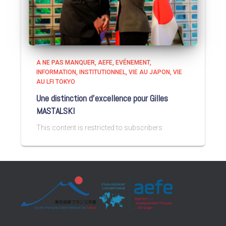
A NE PAS MANQUER
AEFE
EVÉNEMENT
INFORMATION
INSTITUTIONNEL
VIE AU JAPON
VIE
AU LFI TOKYO
Une distinction d’excellence pour Gilles
MASTALSKI
This content is restricted to subscribers