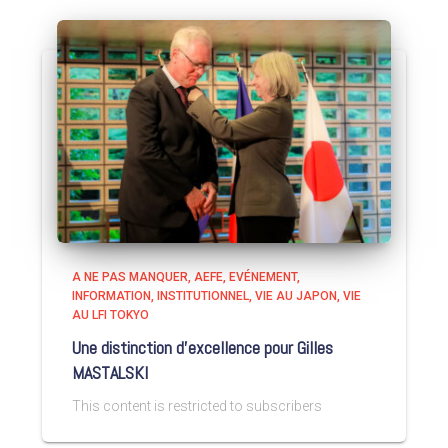
A NE PAS MANQUER
AEFE
EVÉNEMENT
INFORMATION
INSTITUTIONNEL
VIE AU JAPON
VIE
AU LFI TOKYO
Une distinction d’excellence pour Gilles
MASTALSKI
This content is restricted to subscribers