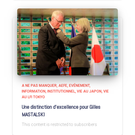
A NE PAS MANQUER
AEFE
EVÉNEMENT
INFORMATION
INSTITUTIONNEL
VIE AU JAPON
VIE
AU LFI TOKYO
Une distinction d’excellence pour Gilles
MASTALSKI
This content is restricted to subscribers