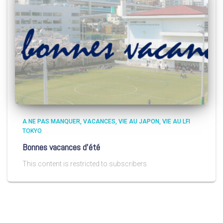
A NE PAS MANQUER
VACANCES
VIE AU JAPON
VIE AU LFI
TOKYO
Bonnes vacances d’été
This content is restricted to subscribers