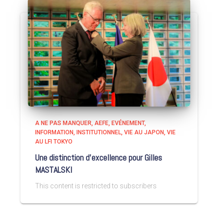
A NE PAS MANQUER
AEFE
EVÉNEMENT
INFORMATION
INSTITUTIONNEL
VIE AU JAPON
VIE
AU LFI TOKYO
Une distinction d’excellence pour Gilles
MASTALSKI
This content is restricted to subscribers