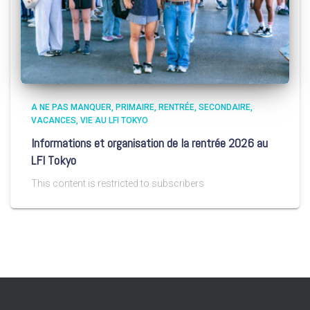
A NE PAS MANQUER
PRIMAIRE
RENTRÉE
SECONDAIRE
VACANCES
VIE AU LFI TOKYO
Informations et organisation de la rentrée 2026 au
LFI Tokyo
This content is restricted to subscribers