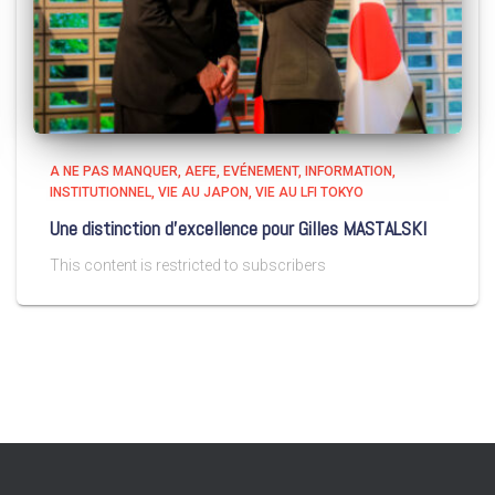
A NE PAS MANQUER
AEFE
EVÉNEMENT
INFORMATION
INSTITUTIONNEL
VIE AU JAPON
VIE AU LFI TOKYO
Une distinction d’excellence pour Gilles MASTALSKI
This content is restricted to subscribers