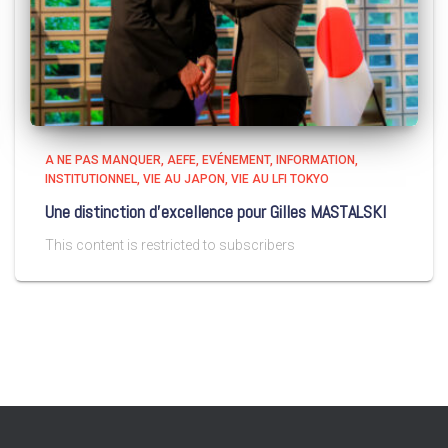
A NE PAS MANQUER
AEFE
EVÉNEMENT
INFORMATION
INSTITUTIONNEL
VIE AU JAPON
VIE AU LFI TOKYO
Une distinction d’excellence pour Gilles MASTALSKI
This content is restricted to subscribers