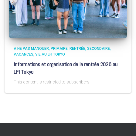
A NE PAS MANQUER
PRIMAIRE
RENTRÉE
SECONDAIRE
VACANCES
VIE AU LFI TOKYO
Informations et organisation de la rentrée 2026 au
LFI Tokyo
This content is restricted to subscribers