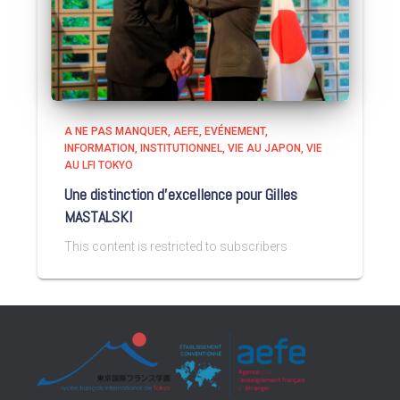
A NE PAS MANQUER
AEFE
EVÉNEMENT
INFORMATION
INSTITUTIONNEL
VIE AU JAPON
VIE
AU LFI TOKYO
Une distinction d’excellence pour Gilles
MASTALSKI
This content is restricted to subscribers