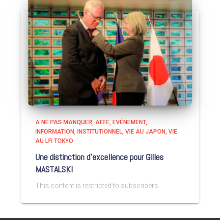
A NE PAS MANQUER
AEFE
EVÉNEMENT
INFORMATION
INSTITUTIONNEL
VIE AU JAPON
VIE
AU LFI TOKYO
Une distinction d’excellence pour Gilles
MASTALSKI
This content is restricted to subscribers