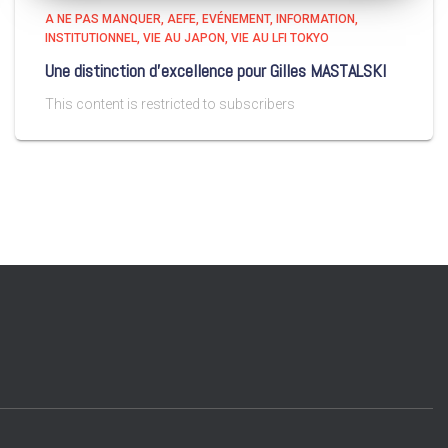
A NE PAS MANQUER
AEFE
EVÉNEMENT
INFORMATION
INSTITUTIONNEL
VIE AU JAPON
VIE AU LFI TOKYO
Une distinction d’excellence pour Gilles MASTALSKI
This content is restricted to subscribers