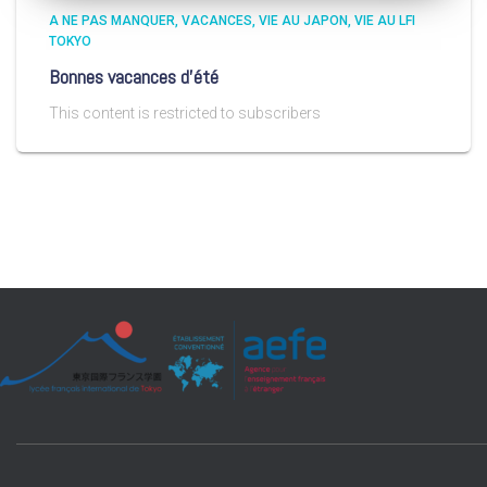
A NE PAS MANQUER
VACANCES
VIE AU JAPON
VIE AU LFI
TOKYO
Bonnes vacances d’été
This content is restricted to subscribers