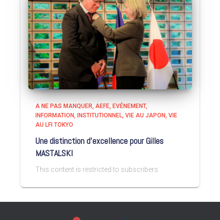
A NE PAS MANQUER
AEFE
EVÉNEMENT
INFORMATION
INSTITUTIONNEL
VIE AU JAPON
VIE
AU LFI TOKYO
Une distinction d’excellence pour Gilles
MASTALSKI
This content is restricted to subscribers