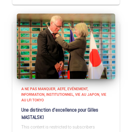
A NE PAS MANQUER
AEFE
EVÉNEMENT
INFORMATION
INSTITUTIONNEL
VIE AU JAPON
VIE
AU LFI TOKYO
Une distinction d’excellence pour Gilles
MASTALSKI
This content is restricted to subscribers