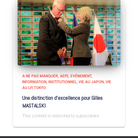
A NE PAS MANQUER
AEFE
EVÉNEMENT
INFORMATION
INSTITUTIONNEL
VIE AU JAPON
VIE
AU LFI TOKYO
Une distinction d’excellence pour Gilles
MASTALSKI
This content is restricted to subscribers