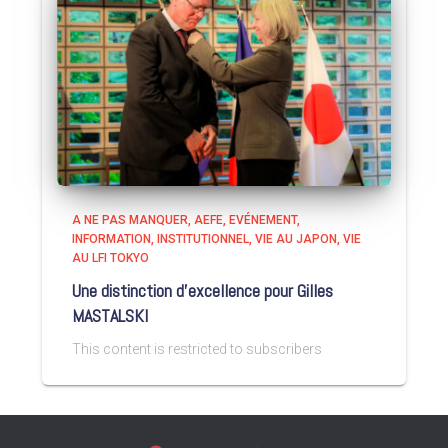
A NE PAS MANQUER
AEFE
EVÉNEMENT
INFORMATION
INSTITUTIONNEL
VIE AU JAPON
VIE
AU LFI TOKYO
Une distinction d’excellence pour Gilles
MASTALSKI
This content is restricted to subscribers