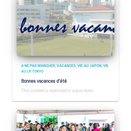
A NE PAS MANQUER
VACANCES
VIE AU JAPON
VIE
AU LFI TOKYO
Bonnes vacances d’été
This content is restricted to subscribers