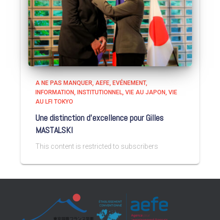
A NE PAS MANQUER
AEFE
EVÉNEMENT
INFORMATION
INSTITUTIONNEL
VIE AU JAPON
VIE
AU LFI TOKYO
Une distinction d’excellence pour Gilles
MASTALSKI
This content is restricted to subscribers