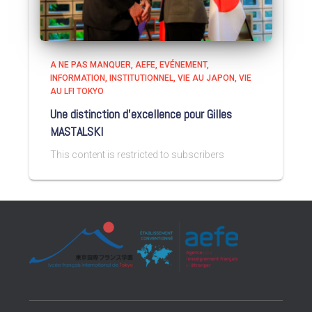
A NE PAS MANQUER
AEFE
EVÉNEMENT
INFORMATION
INSTITUTIONNEL
VIE AU JAPON
VIE
AU LFI TOKYO
Une distinction d’excellence pour Gilles
MASTALSKI
This content is restricted to subscribers