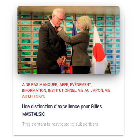
A NE PAS MANQUER
AEFE
EVÉNEMENT
INFORMATION
INSTITUTIONNEL
VIE AU JAPON
VIE
AU LFI TOKYO
Une distinction d’excellence pour Gilles
MASTALSKI
This content is restricted to subscribers