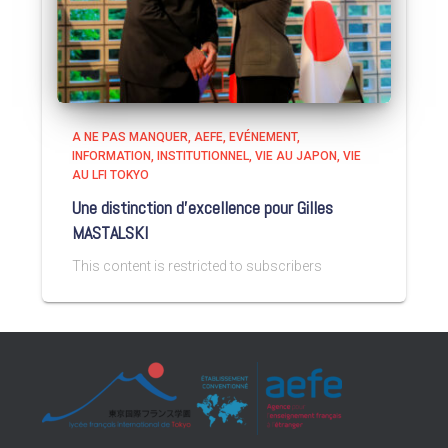
A NE PAS MANQUER
AEFE
EVÉNEMENT
INFORMATION
INSTITUTIONNEL
VIE AU JAPON
VIE
AU LFI TOKYO
Une distinction d’excellence pour Gilles
MASTALSKI
This content is restricted to subscribers