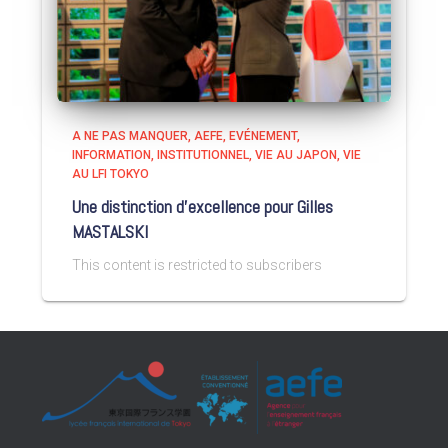
A NE PAS MANQUER
AEFE
EVÉNEMENT
INFORMATION
INSTITUTIONNEL
VIE AU JAPON
VIE
AU LFI TOKYO
Une distinction d’excellence pour Gilles
MASTALSKI
This content is restricted to subscribers