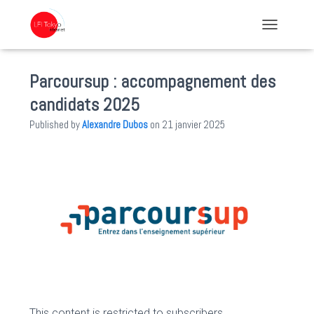
TOGGLE NA
Parcoursup : accompagnement des
candidats 2025
Published by
Alexandre Dubos
on
21 janvier 2025
This content is restricted to subscribers