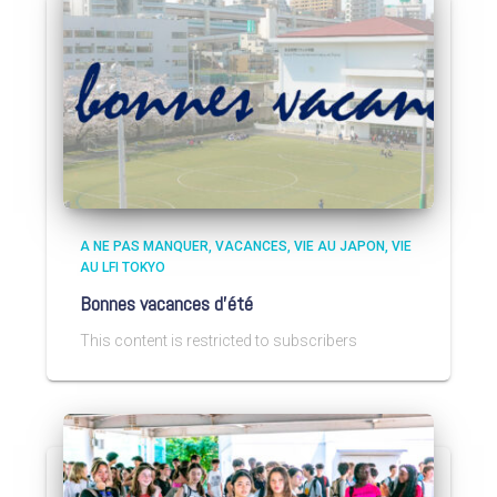
A NE PAS MANQUER
VACANCES
VIE AU JAPON
VIE
AU LFI TOKYO
Bonnes vacances d’été
This content is restricted to subscribers