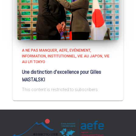
A NE PAS MANQUER
AEFE
EVÉNEMENT
INFORMATION
INSTITUTIONNEL
VIE AU JAPON
VIE
AU LFI TOKYO
Une distinction d’excellence pour Gilles
MASTALSKI
This content is restricted to subscribers