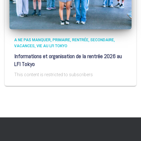
A NE PAS MANQUER
PRIMAIRE
RENTRÉE
SECONDAIRE
VACANCES
VIE AU LFI TOKYO
Informations et organisation de la rentrée 2026 au
LFI Tokyo
This content is restricted to subscribers