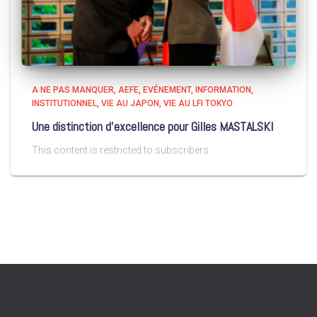
A NE PAS MANQUER
AEFE
EVÉNEMENT
INFORMATION
INSTITUTIONNEL
VIE AU JAPON
VIE AU LFI TOKYO
Une distinction d’excellence pour Gilles MASTALSKI
This content is restricted to subscribers