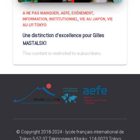
A NE PAS MANQUER
AEFE
EVÉNEMENT
INFORMATION
INSTITUTIONNEL
VIE AU JAPON
VIE
AU LFI TOKYO
Une distinction d’excellence pour Gilles
MASTALSKI
This content is restricted to subscribers
© Copyright 2018-2024 - lycée français international de
Tokyo 5-57-37 Takinogawa Kita-ku, 114-0023 Tokyo