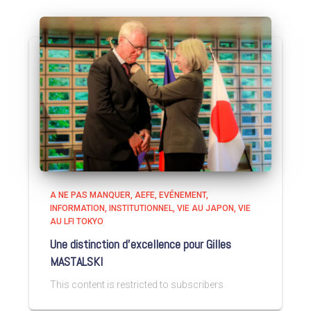
A NE PAS MANQUER
AEFE
EVÉNEMENT
INFORMATION
INSTITUTIONNEL
VIE AU JAPON
VIE
AU LFI TOKYO
Une distinction d’excellence pour Gilles
MASTALSKI
This content is restricted to subscribers