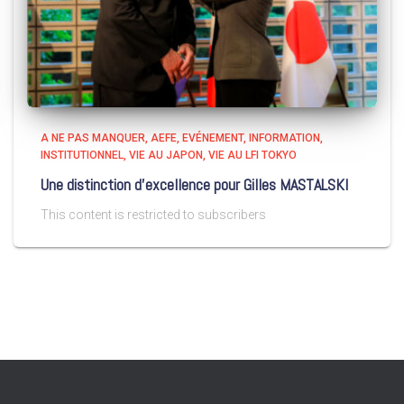
A NE PAS MANQUER
AEFE
EVÉNEMENT
INFORMATION
INSTITUTIONNEL
VIE AU JAPON
VIE AU LFI TOKYO
Une distinction d’excellence pour Gilles MASTALSKI
This content is restricted to subscribers