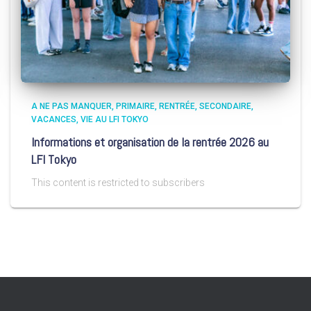
A NE PAS MANQUER
PRIMAIRE
RENTRÉE
SECONDAIRE
VACANCES
VIE AU LFI TOKYO
Informations et organisation de la rentrée 2026 au
LFI Tokyo
This content is restricted to subscribers