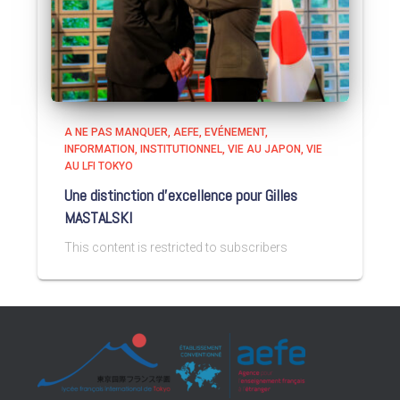
A NE PAS MANQUER
AEFE
EVÉNEMENT
INFORMATION
INSTITUTIONNEL
VIE AU JAPON
VIE
AU LFI TOKYO
Une distinction d’excellence pour Gilles
MASTALSKI
This content is restricted to subscribers