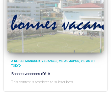
A NE PAS MANQUER
VACANCES
VIE AU JAPON
VIE AU LFI
TOKYO
Bonnes vacances d’été
This content is restricted to subscribers