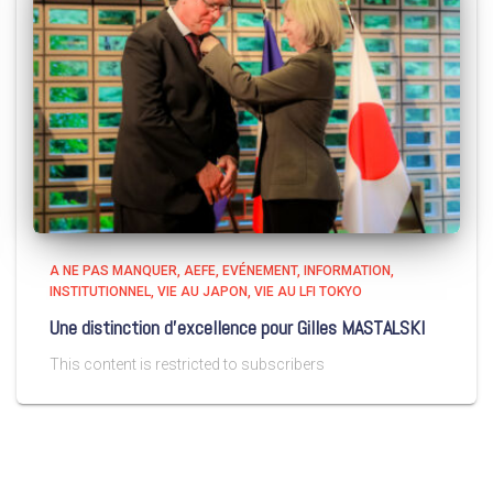
A NE PAS MANQUER
AEFE
EVÉNEMENT
INFORMATION
INSTITUTIONNEL
VIE AU JAPON
VIE AU LFI TOKYO
Une distinction d’excellence pour Gilles MASTALSKI
This content is restricted to subscribers