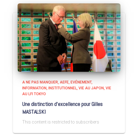
A NE PAS MANQUER
AEFE
EVÉNEMENT
INFORMATION
INSTITUTIONNEL
VIE AU JAPON
VIE
AU LFI TOKYO
Une distinction d’excellence pour Gilles
MASTALSKI
This content is restricted to subscribers