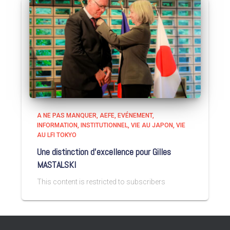
A NE PAS MANQUER
AEFE
EVÉNEMENT
INFORMATION
INSTITUTIONNEL
VIE AU JAPON
VIE
AU LFI TOKYO
Une distinction d’excellence pour Gilles
MASTALSKI
This content is restricted to subscribers