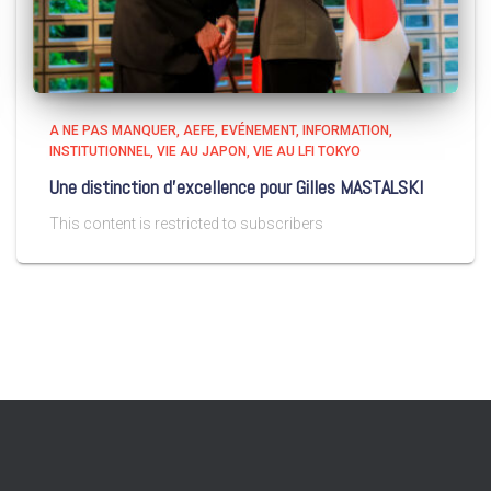
A NE PAS MANQUER
AEFE
EVÉNEMENT
INFORMATION
INSTITUTIONNEL
VIE AU JAPON
VIE AU LFI TOKYO
Une distinction d’excellence pour Gilles MASTALSKI
This content is restricted to subscribers