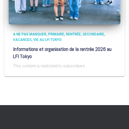
A NE PAS MANQUER
PRIMAIRE
RENTRÉE
SECONDAIRE
VACANCES
VIE AU LFI TOKYO
Informations et organisation de la rentrée 2026 au
LFI Tokyo
This content is restricted to subscribers