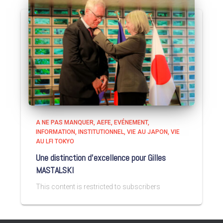
A NE PAS MANQUER
AEFE
EVÉNEMENT
INFORMATION
INSTITUTIONNEL
VIE AU JAPON
VIE
AU LFI TOKYO
Une distinction d’excellence pour Gilles
MASTALSKI
This content is restricted to subscribers