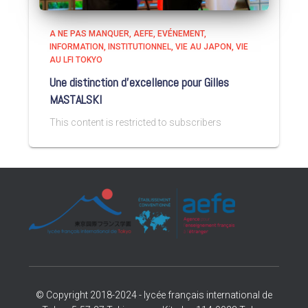
A NE PAS MANQUER
AEFE
EVÉNEMENT
INFORMATION
INSTITUTIONNEL
VIE AU JAPON
VIE
AU LFI TOKYO
Une distinction d’excellence pour Gilles
MASTALSKI
This content is restricted to subscribers
© Copyright 2018-2024 - lycée français international de