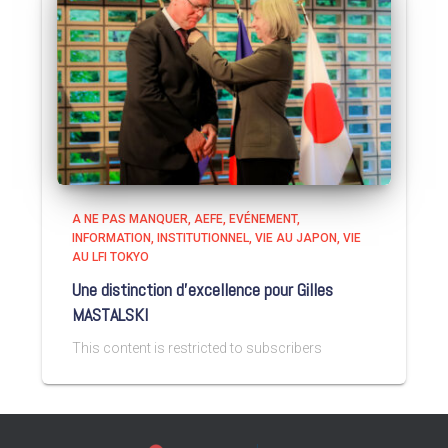
A NE PAS MANQUER
AEFE
EVÉNEMENT
INFORMATION
INSTITUTIONNEL
VIE AU JAPON
VIE
AU LFI TOKYO
Une distinction d’excellence pour Gilles
MASTALSKI
This content is restricted to subscribers