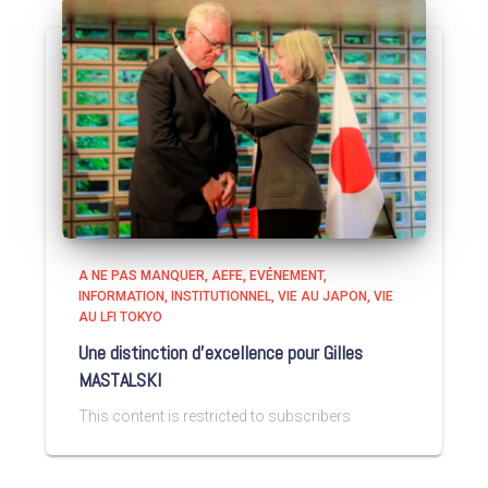
A NE PAS MANQUER
AEFE
EVÉNEMENT
INFORMATION
INSTITUTIONNEL
VIE AU JAPON
VIE
AU LFI TOKYO
Une distinction d’excellence pour Gilles
MASTALSKI
This content is restricted to subscribers