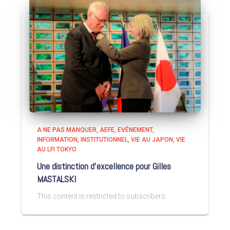
A NE PAS MANQUER
AEFE
EVÉNEMENT
INFORMATION
INSTITUTIONNEL
VIE AU JAPON
VIE
AU LFI TOKYO
Une distinction d’excellence pour Gilles
MASTALSKI
This content is restricted to subscribers